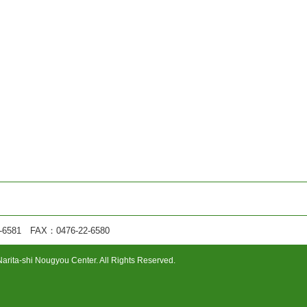
1 FAX：0476-22-6580
arita-shi Nougyou Center. All Rights Reserved.