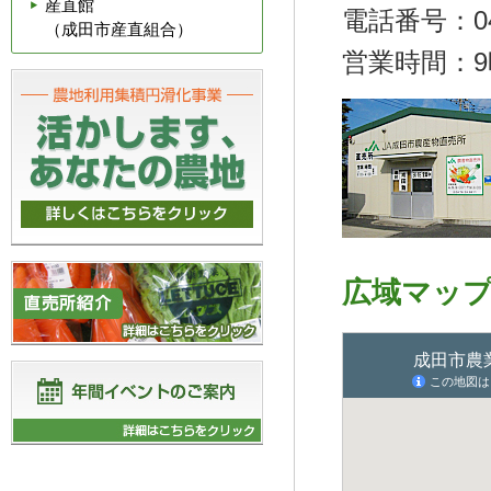
産直館
電話番号：047
（成田市産直組合）
営業時間：9
広域マッ